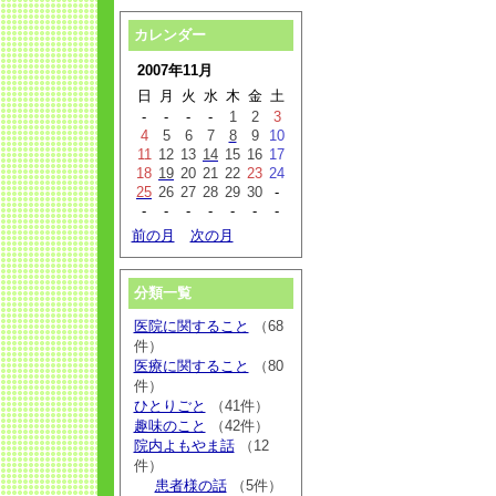
カレンダー
2007年11月
日
月
火
水
木
金
土
-
-
-
-
1
2
3
4
5
6
7
8
9
10
11
12
13
14
15
16
17
18
19
20
21
22
23
24
25
26
27
28
29
30
-
-
-
-
-
-
-
-
前の月
次の月
分類一覧
医院に関すること
（68
件）
医療に関すること
（80
件）
ひとりごと
（41件）
趣味のこと
（42件）
院内よもやま話
（12
件）
患者様の話
（5件）