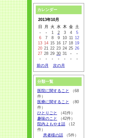
カレンダー
2013年10月
日
月
火
水
木
金
土
-
-
1
2
3
4
5
6
7
8
9
10
11
12
13
14
15
16
17
18
19
20
21
22
23
24
25
26
27
28
29
30
31
-
-
-
-
-
-
-
-
-
前の月
次の月
分類一覧
医院に関すること
（68
件）
医療に関すること
（80
件）
ひとりごと
（41件）
趣味のこと
（42件）
院内よもやま話
（12
件）
患者様の話
（5件）