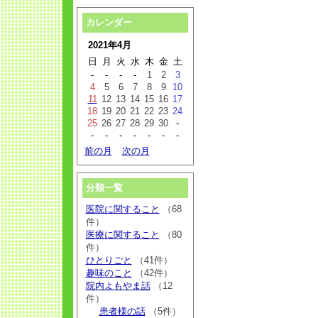
カレンダー
2021年4月
日
月
火
水
木
金
土
-
-
-
-
1
2
3
4
5
6
7
8
9
10
11
12
13
14
15
16
17
18
19
20
21
22
23
24
25
26
27
28
29
30
-
-
-
-
-
-
-
-
前の月
次の月
分類一覧
医院に関すること
（68
件）
医療に関すること
（80
件）
ひとりごと
（41件）
趣味のこと
（42件）
院内よもやま話
（12
件）
患者様の話
（5件）