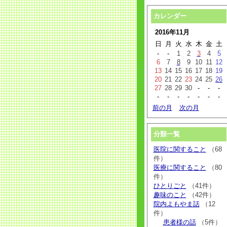
カレンダー
2016年11月
日
月
火
水
木
金
土
-
-
1
2
3
4
5
6
7
8
9
10
11
12
13
14
15
16
17
18
19
20
21
22
23
24
25
26
27
28
29
30
-
-
-
-
-
-
-
-
-
-
前の月
次の月
分類一覧
医院に関すること
（68
件）
医療に関すること
（80
件）
ひとりごと
（41件）
趣味のこと
（42件）
院内よもやま話
（12
件）
患者様の話
（5件）