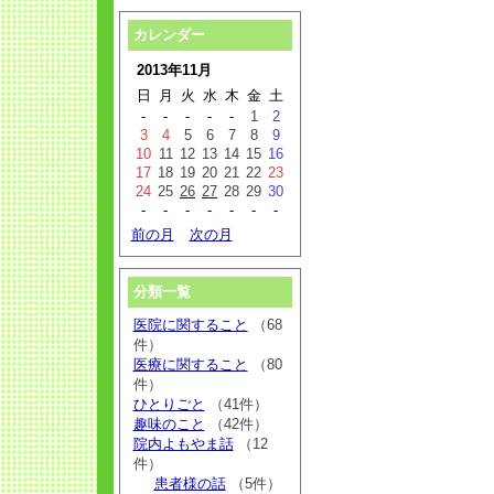
カレンダー
2013年11月
日
月
火
水
木
金
土
-
-
-
-
-
1
2
3
4
5
6
7
8
9
10
11
12
13
14
15
16
17
18
19
20
21
22
23
24
25
26
27
28
29
30
-
-
-
-
-
-
-
前の月
次の月
分類一覧
医院に関すること
（68
件）
医療に関すること
（80
件）
ひとりごと
（41件）
趣味のこと
（42件）
院内よもやま話
（12
件）
患者様の話
（5件）