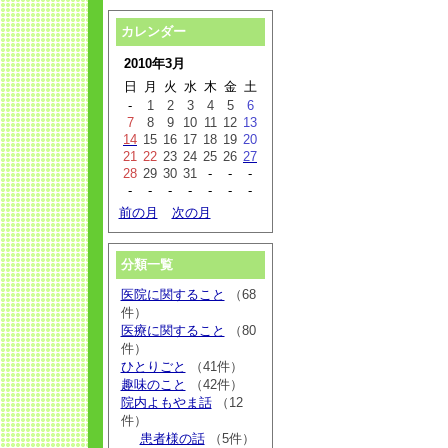
カレンダー
2010年3月
日
月
火
水
木
金
土
-
1
2
3
4
5
6
7
8
9
10
11
12
13
14
15
16
17
18
19
20
21
22
23
24
25
26
27
28
29
30
31
-
-
-
-
-
-
-
-
-
-
前の月
次の月
分類一覧
医院に関すること
（68
件）
医療に関すること
（80
件）
ひとりごと
（41件）
趣味のこと
（42件）
院内よもやま話
（12
件）
患者様の話
（5件）