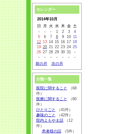
カレンダー
2014年10月
日
月
火
水
木
金
土
-
-
-
1
2
3
4
5
6
7
8
9
10
11
12
13
14
15
16
17
18
19
20
21
22
23
24
25
26
27
28
29
30
31
-
-
-
-
-
-
-
-
前の月
次の月
分類一覧
医院に関すること
（68
件）
医療に関すること
（80
件）
ひとりごと
（41件）
趣味のこと
（42件）
院内よもやま話
（12
件）
患者様の話
（5件）