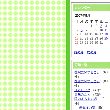
カレンダー
2007年8月
日
月
火
水
木
金
土
-
-
-
1
2
3
4
5
6
7
8
9
10
11
12
13
14
15
16
17
18
19
20
21
22
23
24
25
26
27
28
29
30
31
-
-
-
-
-
-
-
-
前の月
次の月
分類一覧
医院に関すること
（68
件）
医療に関すること
（80
件）
ひとりごと
（41件）
趣味のこと
（42件）
院内よもやま話
（12
件）
患者様の話
（5件）