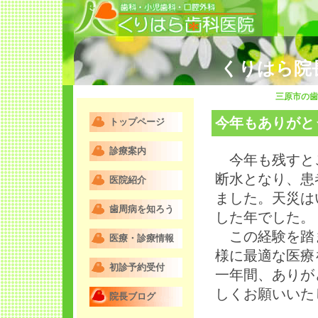
くりはら院
三原市の歯
今年もありがと
トップページ
診療案内
今年も残すとこ
断水となり、患
医院紹介
ました。天災は
歯周病を知ろう
した年でした。
この経験を踏ま
医療・診療情報
様に最適な医療
初診予約受付
一年間、ありが
しくお願いいた
院長ブログ