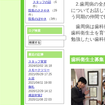
スタッフの話
（6
2.歯周病の
件）
についてお話し
院長のささやき
（29
件）
う同期の仲間で
院長のぼやき
（3件）
歯周病は歯科衛
ログ検索
歯科衛生士を育
勉強したい歯
最近の記事
歯科衛生士募集
スタッフ実習
2024/02/02 16:18
スモークツリー
2021/05/29 17:25
お花
2021/04/11 19:00
御礼
2020/12/29 14:12
感染対策2
2020/11/08 22:03