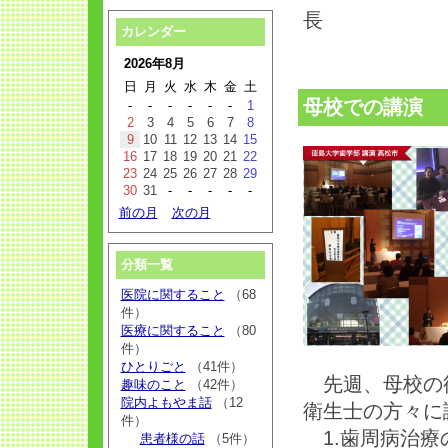
長
カレンダー
2026年8月
日
月
火
水
木
金
土
母校での講演
-
-
-
-
-
-
1
2
3
4
5
6
7
8
9
10
11
12
13
14
15
16
17
18
19
20
21
22
23
24
25
26
27
28
29
30
31
-
-
-
-
-
前の月
次の月
分類一覧
医院に関すること
（68
件）
医療に関すること
（80
件）
ひとりごと
（41件）
先週、母校の徳
趣味のこと
（42件）
院内よもやま話
（12
衛生士の方々に
件）
1.歯周病治療
患者様の話
（5件）