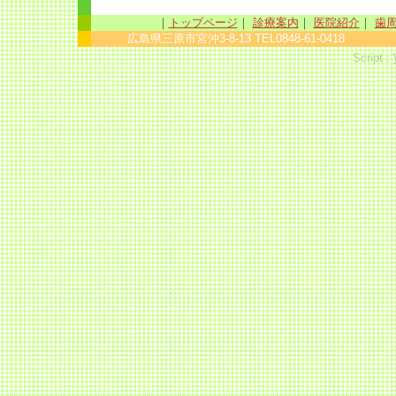
｜
トップページ
｜
診療案内
｜
医院紹介
｜
歯
広島県三原市宮沖3-8-13 TEL0848-61-0418 sinc
Script :