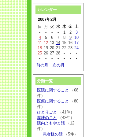
カレンダー
2007年2月
日
月
火
水
木
金
土
-
-
-
-
1
2
3
4
5
6
7
8
9
10
11
12
13
14
15
16
17
18
19
20
21
22
23
24
25
26
27
28
-
-
-
-
-
-
-
-
-
-
前の月
次の月
分類一覧
医院に関すること
（68
件）
医療に関すること
（80
件）
ひとりごと
（41件）
趣味のこと
（42件）
院内よもやま話
（12
件）
患者様の話
（5件）