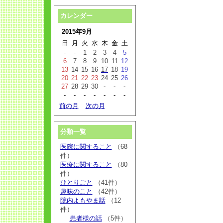
カレンダー
2015年9月
日
月
火
水
木
金
土
-
-
1
2
3
4
5
6
7
8
9
10
11
12
13
14
15
16
17
18
19
20
21
22
23
24
25
26
27
28
29
30
-
-
-
-
-
-
-
-
-
-
前の月
次の月
分類一覧
医院に関すること
（68
件）
医療に関すること
（80
件）
ひとりごと
（41件）
趣味のこと
（42件）
院内よもやま話
（12
件）
患者様の話
（5件）