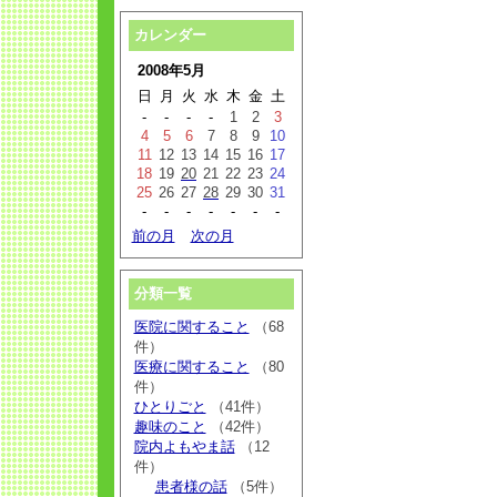
カレンダー
2008年5月
日
月
火
水
木
金
土
-
-
-
-
1
2
3
4
5
6
7
8
9
10
11
12
13
14
15
16
17
18
19
20
21
22
23
24
25
26
27
28
29
30
31
-
-
-
-
-
-
-
前の月
次の月
分類一覧
医院に関すること
（68
件）
医療に関すること
（80
件）
ひとりごと
（41件）
趣味のこと
（42件）
院内よもやま話
（12
件）
患者様の話
（5件）